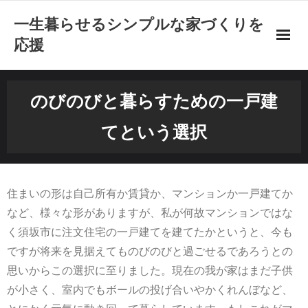
一生暮らせるシンプルな家づくりを
応援
のびのびと暮らすための一戸建てという選択
のびのびと暮らすための一戸建
エコ住宅でしもやけ解消
てという選択
二世帯住宅には耐震性も重要
太陽光発電なども利用してみる
住まいの形は自己所有か賃貸か、マンションか一戸建てか
など、様々な形がありますが、私が何故マンションではな
家を買おうと決心したタイミング
く須坂市に注文住宅の一戸建てを建てたかというと、今も
ですが将来を見据えてものびのびと過ごせるであろうとの
新築住宅を選んだ理由
思いからこの選択に至りました。現在の我が家はまだ子供
狭くても工夫に満ちた家を建てました
が小さく、室内でもボールの投げ合いやかくれんぼなど、